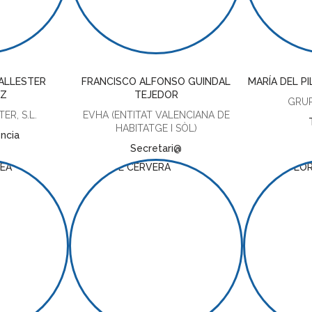
ALLESTER
FRANCISCO ALFONSO GUINDAL
MARÍA DEL P
EZ
TEJEDOR
GRUP
ER, S.L.
EVHA (ENTITAT VALENCIANA DE
HABITATGE I SÒL)
ncia
Secretari@